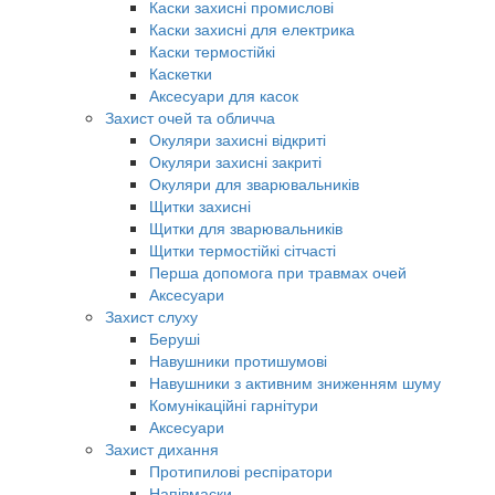
Каски захисні промислові
Каски захисні для електрика
Каски термостійкі
Каскетки
Аксесуари для касок
Захист очей та обличча
Окуляри захисні відкриті
Окуляри захисні закриті
Окуляри для зварювальників
Щитки захисні
Щитки для зварювальників
Щитки термостійкі сітчасті
Перша допомога при травмах очей
Аксесуари
Захист слуху
Беруші
Навушники протишумові
Навушники з активним зниженням шуму
Комунікаційні гарнітури
Аксесуари
Захист дихання
Протипилові респіратори
Напівмаски