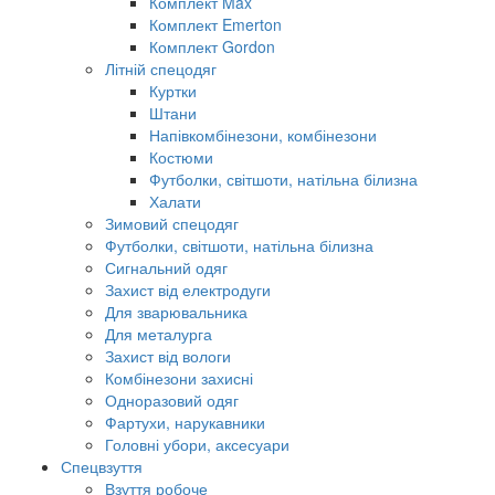
Комплект Max
Комплект Emerton
Комплект Gordon
Літній спецодяг
Куртки
Штани
Напівкомбінезони, комбінезони
Костюми
Футболки, світшоти, натільна білизна
Халати
Зимовий спецодяг
Футболки, світшоти, натільна білизна
Сигнальний одяг
Захист від електродуги
Для зварювальника
Для металурга
Захист від вологи
Комбінезони захисні
Одноразовий одяг
Фартухи, нарукавники
Головні убори, аксесуари
Спецвзуття
Взуття робоче