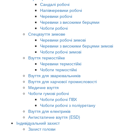
Сандалі робочі
Напівчеревики робочі
Черевики робочі
Черевики з високими берцями
Чоботи робочі
Спецвзуття зимове
Черевики робочі зимові
Черевики з високими берцями зимові
Чоботи робочі зимові
Взуття термостійке
Черевики термостійкі
Чоботи термостійкі
Взуття для зварювальників
Взуття для харчової промисловості
Медичне взуття
Чоботи гумові робочі
Чоботи робочі ПВХ
Чоботи робочі з поліуретану
Взуття для електриків
Антистатичне взуття (ESD)
Індивідуальний захист
Захист голови