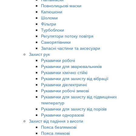
Повнолицьові маски
Капюшони
Шоломи
Фільтри
Турбоблоки
Регулятори потоку повітря
Саморятівники
Запасні частини та аксесуари
Захист рук
Рукавички робочі
Рукавички для зварювальників
Рукавички хімічно стійкі
Рукавички для захисту від вібрації
Рукавички діелектричні
Рукавички робочі зимові
Рукавички для захисту від підвищених
температур
Рукавички для захисту від порізів
Рукавички одноразові
Захист від падіння з висоти
Пояса безлямкові
Пояса лямкові