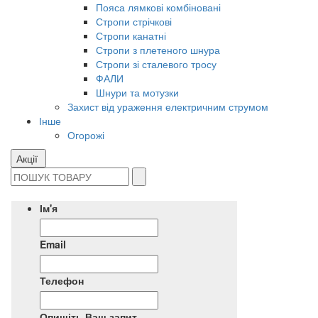
Пояса лямкові комбіновані
Стропи стрічкові
Стропи канатні
Стропи з плетеного шнура
Стропи зі сталевого тросу
ФАЛИ
Шнури та мотузки
Захист від ураження електричним струмом
Інше
Огорожі
Акції
Ім'я
Email
Телефон
Опишіть Ваш запит