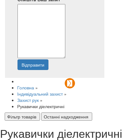
Відправити
Напишіть нам
Головна
»
Індивідуальний захист
»
Захист рук
»
Рукавички діелектричні
Фільтр товарів
Останні надходження
Рукавички діелектричні