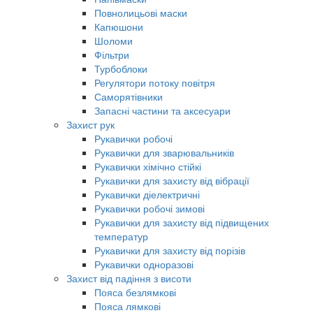
Повнолицьові маски
Капюшони
Шоломи
Фільтри
Турбоблоки
Регулятори потоку повітря
Саморятівники
Запасні частини та аксесуари
Захист рук
Рукавички робочі
Рукавички для зварювальників
Рукавички хімічно стійкі
Рукавички для захисту від вібрації
Рукавички діелектричні
Рукавички робочі зимові
Рукавички для захисту від підвищених
температур
Рукавички для захисту від порізів
Рукавички одноразові
Захист від падіння з висоти
Пояса безлямкові
Пояса лямкові