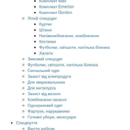
Комплект Max
Комплект Emerton
Комплект Gordon
Літній спецодяг
Куртки
Штани
Напівкомбінезони, комбінезони
Костюми
Футболки, світшоти, натільна білизна
Халати
Зимовий спецодяг
Футболки, світшоти, натільна білизна
Сигнальний одяг
Захист від електродуги
Для зварювальника
Для металурга
Захист від вологи
Комбінезони захисні
Одноразовий одяг
Фартухи, нарукавники
Головні убори, аксесуари
Спецвзуття
Взуття робоче