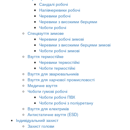
Сандалі робочі
Напівчеревики робочі
Черевики робочі
Черевики з високими берцями
Чоботи робочі
Спецвзуття зимове
Черевики робочі зимові
Черевики з високими берцями зимові
Чоботи робочі зимові
Взуття термостійке
Черевики термостійкі
Чоботи термостійкі
Взуття для зварювальників
Взуття для харчової промисловості
Медичне взуття
Чоботи гумові робочі
Чоботи робочі ПВХ
Чоботи робочі з поліуретану
Взуття для електриків
Антистатичне взуття (ESD)
Індивідуальний захист
Захист голови