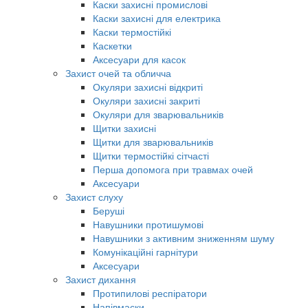
Каски захисні промислові
Каски захисні для електрика
Каски термостійкі
Каскетки
Аксесуари для касок
Захист очей та обличча
Окуляри захисні відкриті
Окуляри захисні закриті
Окуляри для зварювальників
Щитки захисні
Щитки для зварювальників
Щитки термостійкі сітчасті
Перша допомога при травмах очей
Аксесуари
Захист слуху
Беруші
Навушники протишумові
Навушники з активним зниженням шуму
Комунікаційні гарнітури
Аксесуари
Захист дихання
Протипилові респіратори
Напівмаски