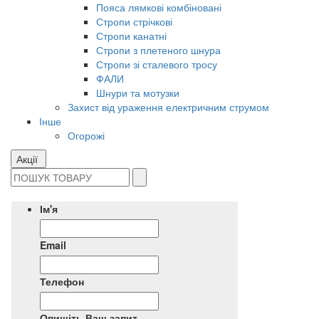
Пояса лямкові комбіновані
Стропи стрічкові
Стропи канатні
Стропи з плетеного шнура
Стропи зі сталевого тросу
ФАЛИ
Шнури та мотузки
Захист від ураження електричним струмом
Інше
Огорожі
Акції
Ім'я
Email
Телефон
Опишіть Ваш запит