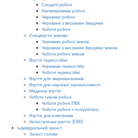
Сандалі робочі
Напівчеревики робочі
Черевики робочі
Черевики з високими берцями
Чоботи робочі
Спецвзуття зимове
Черевики робочі зимові
Черевики з високими берцями зимові
Чоботи робочі зимові
Взуття термостійке
Черевики термостійкі
Чоботи термостійкі
Взуття для зварювальників
Взуття для харчової промисловості
Медичне взуття
Чоботи гумові робочі
Чоботи робочі ПВХ
Чоботи робочі з поліуретану
Взуття для електриків
Антистатичне взуття (ESD)
Індивідуальний захист
Захист голови