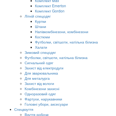
Комплект Max
Комплект Emerton
Комплект Gordon
Літній спецодяг
Куртки
Штани
Напівкомбінезони, комбінезони
Костюми
Футболки, світшоти, натільна білизна
Халати
Зимовий спецодяг
Футболки, світшоти, натільна білизна
Сигнальний одяг
Захист від електродуги
Для зварювальника
Для металурга
Захист від вологи
Комбінезони захисні
Одноразовий одяг
Фартухи, нарукавники
Головні убори, аксесуари
Спецвзуття
Взуття робоче