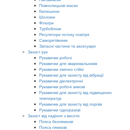
Повнолицьові маски
Капюшони
Шоломи
Фільтри
Турбоблоки
Регулятори потоку повітря
Саморятівники
Запасні частини та аксесуари
Захист рук
Рукавички робочі
Рукавички для зварювальників
Рукавички хімічно стійкі
Рукавички для захисту від вібрації
Рукавички діелектричні
Рукавички робочі зимові
Рукавички для захисту від підвищених
температур
Рукавички для захисту від порізів
Рукавички одноразові
Захист від падіння з висоти
Пояса безлямкові
Пояса лямкові