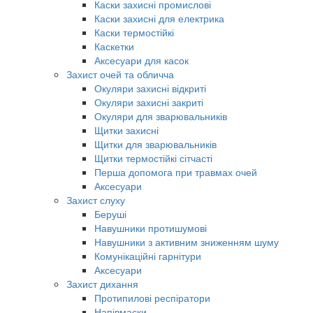
Каски захисні промислові
Каски захисні для електрика
Каски термостійкі
Каскетки
Аксесуари для касок
Захист очей та обличча
Окуляри захисні відкриті
Окуляри захисні закриті
Окуляри для зварювальників
Щитки захисні
Щитки для зварювальників
Щитки термостійкі сітчасті
Перша допомога при травмах очей
Аксесуари
Захист слуху
Беруші
Навушники протишумові
Навушники з активним зниженням шуму
Комунікаційні гарнітури
Аксесуари
Захист дихання
Протипилові респіратори
Напівмаски