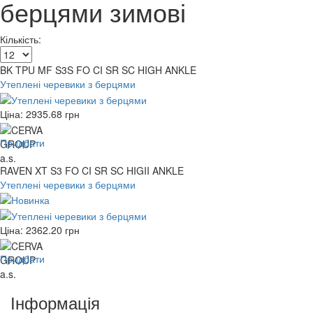
берцями зимові
Кількість:
BK TPU MF S3S FO CI SR SC HIGH ANKLE
Утеплені черевики з берцями
Ціна:
2935.68
грн
Придбати
RAVEN XT S3 FO CI SR SC HIGII ANKLE
Утеплені черевики з берцями
Ціна:
2362.20
грн
Придбати
Інформація