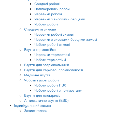
Сандалі робочі
Напівчеревики робочі
Черевики робочі
Черевики з високими берцями
Чоботи робочі
Спецвзуття зимове
Черевики робочі зимові
Черевики з високими берцями зимові
Чоботи робочі зимові
Взуття термостійке
Черевики термостійкі
Чоботи термостійкі
Взуття для зварювальників
Взуття для харчової промисловості
Медичне взуття
Чоботи гумові робочі
Чоботи робочі ПВХ
Чоботи робочі з поліуретану
Взуття для електриків
Антистатичне взуття (ESD)
Індивідуальний захист
Захист голови