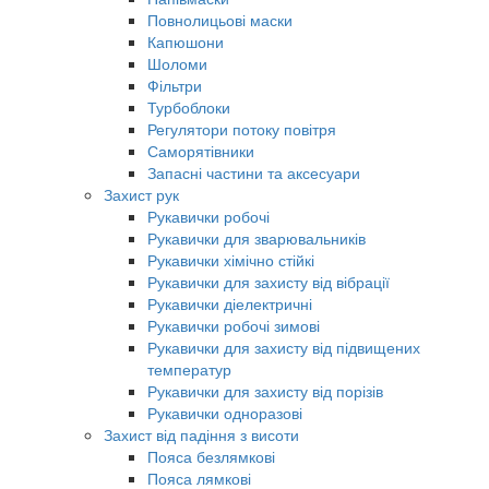
Повнолицьові маски
Капюшони
Шоломи
Фільтри
Турбоблоки
Регулятори потоку повітря
Саморятівники
Запасні частини та аксесуари
Захист рук
Рукавички робочі
Рукавички для зварювальників
Рукавички хімічно стійкі
Рукавички для захисту від вібрації
Рукавички діелектричні
Рукавички робочі зимові
Рукавички для захисту від підвищених
температур
Рукавички для захисту від порізів
Рукавички одноразові
Захист від падіння з висоти
Пояса безлямкові
Пояса лямкові