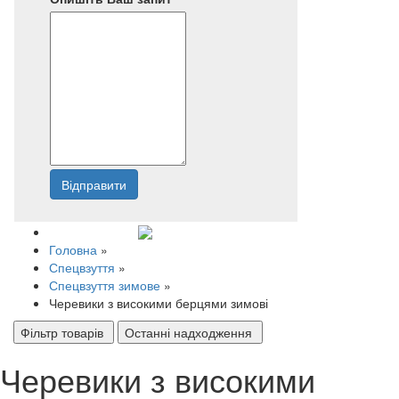
Відправити
Напишіть нам
Головна
»
Спецвзуття
»
Спецвзуття зимове
»
Черевики з високими берцями зимові
Фільтр товарів
Останні надходження
Черевики з високими