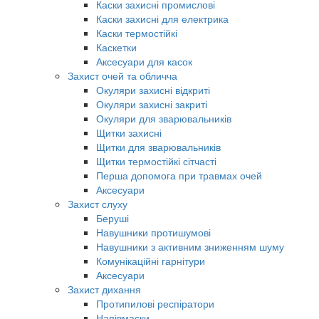
Каски захисні промислові
Каски захисні для електрика
Каски термостійкі
Каскетки
Аксесуари для касок
Захист очей та обличча
Окуляри захисні відкриті
Окуляри захисні закриті
Окуляри для зварювальників
Щитки захисні
Щитки для зварювальників
Щитки термостійкі сітчасті
Перша допомога при травмах очей
Аксесуари
Захист слуху
Беруші
Навушники протишумові
Навушники з активним зниженням шуму
Комунікаційні гарнітури
Аксесуари
Захист дихання
Протипилові респіратори
Напівмаски