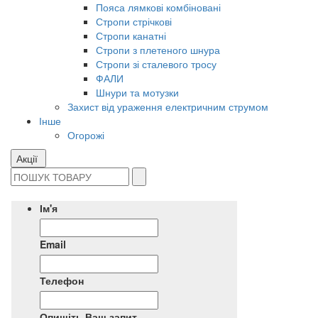
Пояса лямкові комбіновані
Стропи стрічкові
Стропи канатні
Стропи з плетеного шнура
Стропи зі сталевого тросу
ФАЛИ
Шнури та мотузки
Захист від ураження електричним струмом
Інше
Огорожі
Акції
Ім'я
Email
Телефон
Опишіть Ваш запит