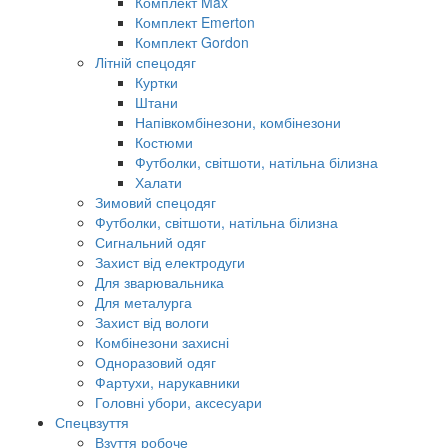
Комплект Max
Комплект Emerton
Комплект Gordon
Літній спецодяг
Куртки
Штани
Напівкомбінезони, комбінезони
Костюми
Футболки, світшоти, натільна білизна
Халати
Зимовий спецодяг
Футболки, світшоти, натільна білизна
Сигнальний одяг
Захист від електродуги
Для зварювальника
Для металурга
Захист від вологи
Комбінезони захисні
Одноразовий одяг
Фартухи, нарукавники
Головні убори, аксесуари
Спецвзуття
Взуття робоче