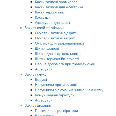
Каски захисні промислові
Каски захисні для електрика
Каски термостійкі
Каскетки
Аксесуари для касок
Захист очей та обличча
Окуляри захисні відкриті
Окуляри захисні закриті
Окуляри для зварювальників
Щитки захисні
Щитки для зварювальників
Щитки термостійкі сітчасті
Перша допомога при травмах очей
Аксесуари
Захист слуху
Беруші
Навушники протишумові
Навушники з активним зниженням шуму
Комунікаційні гарнітури
Аксесуари
Захист дихання
Протипилові респіратори
Напівмаски