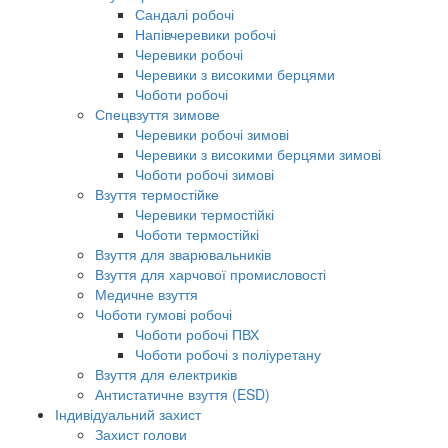
Сандалі робочі
Напівчеревики робочі
Черевики робочі
Черевики з високими берцями
Чоботи робочі
Спецвзуття зимове
Черевики робочі зимові
Черевики з високими берцями зимові
Чоботи робочі зимові
Взуття термостійке
Черевики термостійкі
Чоботи термостійкі
Взуття для зварювальників
Взуття для харчової промисловості
Медичне взуття
Чоботи гумові робочі
Чоботи робочі ПВХ
Чоботи робочі з поліуретану
Взуття для електриків
Антистатичне взуття (ESD)
Індивідуальний захист
Захист голови