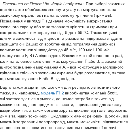
- Показники стійкості до ударів і подряпин
. При виборі захисних
щитків варто обов'язково звернути увагу на маркування як на
захисному екрані, так і на наголовному кріпленні (тримачі).
Позначення у вигляді Т відзначає можливість використання
захисного екрану або ж наголовного кріплення (тримача) при
екстремальних температурах від -5 до + 55 °C. Також лицьові
щитки в залежності від міцності та ризиків на підприємстві здатні
захищати очі Ваших співробітників від потрапляння дрібних і
великих частинок зі швидкістю до 45 м/с, 120 м/с і 190 м/с
(маркування F, B і А відповідно). Важливим є той факт, що в разі,
коли наголовное кріплення має маркування F або В, а захисний
щиток позначений маркуванням А, - вся конструкція наголовного
кріплення спільно з захисним екраном буде розглядатися, як таке,
що має маркування F або В відповідно.
Варто також згадати про шоломи для респіраторів позитивного
тиску
, як, наприклад,
модель FH2
виробництва компанії Scott,
які застосовуються в умовах, де немає потреби в захисті від
можливого падіння предметів з висоти, і призначені для захисту
шкіри обличчя, а також органів зору та дихання від газів, аерозолів,
димів та інших токсичних і шкідливих хімічних речовин. Шоломи, які
мають інтегрований повітропровід, мають можливість підключатися
до респіраторів позитивного тиску, систем примусової подачі