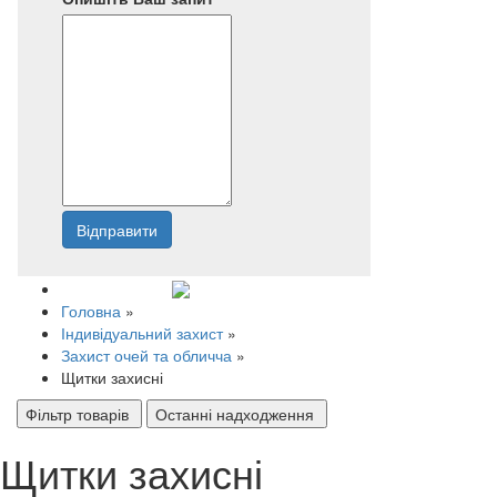
Відправити
Напишіть нам
Головна
»
Індивідуальний захист
»
Захист очей та обличча
»
Щитки захисні
Фільтр товарів
Останні надходження
Щитки захисні