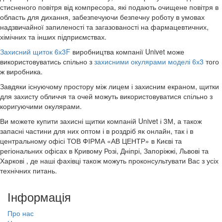
стисненого повітря від компресора, які подають очищене повітря в
область для дихання, забезпечуючи безпечну роботу в умовах
надзвичайної запиленості та загазованості на фармацевтичних,
хімічних та інших підприємствах.
Захисний щиток 6х3F
виробництва компанії Univet може
використовуватись спільно з
захисними окулярами моделі 6х3
того
ж виробника.
Завдяки існуючому простору між лицем і захисним екраном, щитки
для захисту обличчя та очей можуть використовуватися спільно з
коригуючими окулярами.
Ви можете купити захисні щитки компаній
Univet
і
3М
, а також
запасні частини для них оптом і в роздріб як онлайн, так і в
центральному офісі ТОВ ФІРМА «АВ ЦЕНТР» в Києві та
регіональних офісах в Кривому Розі, Дніпрі, Запоріжжі, Львові та
Харкові , де наші фахівці також можуть проконсультувати Вас з усіх
технічних питань.
Інформація
Про нас