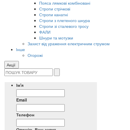
Пояса лямкові комбіновані
Стропи стрічкові
Стропи канатні
Стропи з плетеного шнура
Стропи зі сталевого тросу
ФАЛИ
Шнури та мотузки
Захист від ураження електричним струмом
Інше
Огорожі
Акції
Ім'я
Email
Телефон
Опишіть Ваш запит