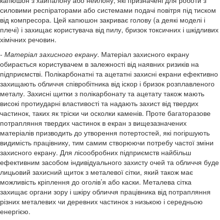
силовими респіраторами або системами подачі повітря під тиском
від компресора. Цей капюшон закриває голову (а деякі моделі і
плечі) і захищає користувача від пилу, бризок токсичних і шкідливих
хімічних речовин.
- Матеріал захисного екрану
. Матеріал захисного екрану
обирається користувачем в залежності від наявних ризиків на
підприємстві. Полікарбонатні та ацетатні захисні екрани ефективно
захищають обличчя співробітника від іскор і бризок розплавленого
металу. Захисні щитки з полікарбонату та ацетату також мають
високі протиударні властивості та надають захист від твердих
частинок, таких як тріски чи осколки каменів. Проте багаторазове
потрапляння твердих частинок в екран з вищезазначених
матеріалів призводить до утворення потертостей, які погіршують
видимість працівнику, тим самим створюючи потребу частої зміни
захисного екрану. Для лісообробних підприємств найбільш
ефективним засобом індивідуального захисту очей та обличчя буде
лицьовий захисний щиток з металевої сітки, який також має
можливість кріплення до оголів’я або каски. Металева сітка
захищає органи зору і шкіру обличчя працівника від потрапляння
різних металевих чи деревних частинок з низькою і середньою
енергією.