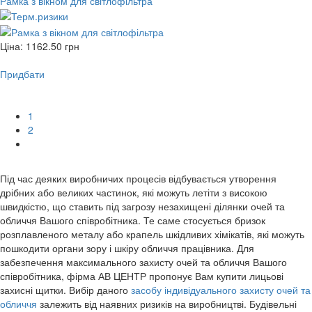
Рамка з вікном для світлофільтра
Ціна:
1162.50
грн
Придбати
1
2
Під час деяких виробничих процесів відбувається утворення
дрібних або великих частинок, які можуть летіти з високою
швидкістю, що ставить під загрозу незахищені ділянки очей та
обличчя Вашого співробітника. Те саме стосується бризок
розплавленого металу або крапель шкідливих хімікатів, які можуть
пошкодити органи зору і шкіру обличчя працівника. Для
забезпечення максимального захисту очей та обличчя Вашого
співробітника, фірма АВ ЦЕНТР пропонує Вам купити
лицьові
захисні щитки
. Вибір даного
засобу індивідуального захисту очей та
обличчя
залежить від наявних ризиків на виробництві. Будівельні