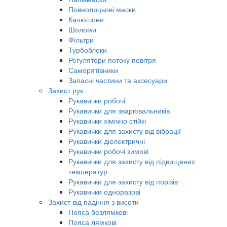
Повнолицьові маски
Капюшони
Шоломи
Фільтри
Турбоблоки
Регулятори потоку повітря
Саморятівники
Запасні частини та аксесуари
Захист рук
Рукавички робочі
Рукавички для зварювальників
Рукавички хімічно стійкі
Рукавички для захисту від вібрації
Рукавички діелектричні
Рукавички робочі зимові
Рукавички для захисту від підвищених
температур
Рукавички для захисту від порізів
Рукавички одноразові
Захист від падіння з висоти
Пояса безлямкові
Пояса лямкові