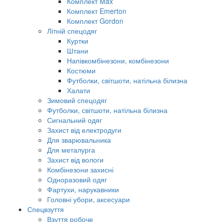
Комплект Max
Комплект Emerton
Комплект Gordon
Літній спецодяг
Куртки
Штани
Напівкомбінезони, комбінезони
Костюми
Футболки, світшоти, натільна білизна
Халати
Зимовий спецодяг
Футболки, світшоти, натільна білизна
Сигнальний одяг
Захист від електродуги
Для зварювальника
Для металурга
Захист від вологи
Комбінезони захисні
Одноразовий одяг
Фартухи, нарукавники
Головні убори, аксесуари
Спецвзуття
Взуття робоче