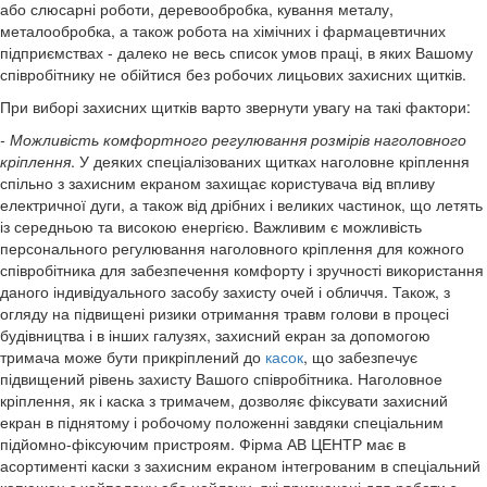
або слюсарні роботи, деревообробка, кування металу,
металообробка, а також робота на хімічних і фармацевтичних
підприємствах - далеко не весь список умов праці, в яких Вашому
співробітнику не обійтися без робочих лицьових захисних щитків.
При виборі захисних щитків варто звернути увагу на такі фактори:
- Можливість комфортного регулювання розмірів наголовного
кріплення
. У деяких спеціалізованих щитках
наголовне кріплення
спільно з
захисним екраном
захищає користувача від впливу
електричної дуги, а також від дрібних і великих частинок, що летять
із середньою та високою енергією. Важливим є можливість
персонального регулювання наголовного кріплення для кожного
співробітника для забезпечення комфорту і зручності використання
даного індивідуального засобу захисту очей і обличчя. Також, з
огляду на підвищені ризики отримання травм голови в процесі
будівництва і в інших галузях, захисний екран за допомогою
тримача може бути прикріплений до
касок
, що забезпечує
підвищений рівень захисту Вашого співробітника. Наголовное
кріплення, як і каска з тримачем, дозволяє фіксувати захисний
екран в піднятому і робочому положенні завдяки спеціальним
підйомно-фіксуючим пристроям. Фірма АВ ЦЕНТР має в
асортименті каски з захисним екраном інтегрованим в спеціальний
капюшон з хайпалон
у
або нейлону, які призначені для роботи з