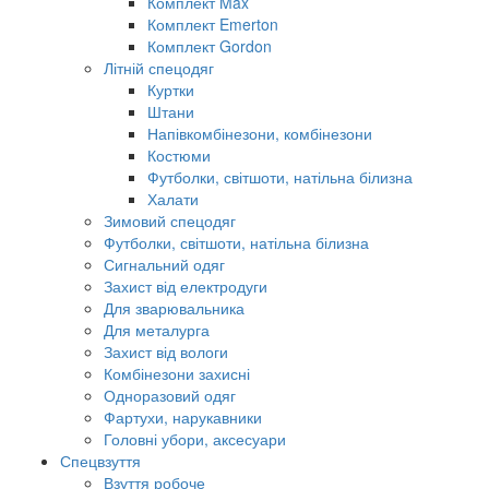
Комплект Max
Комплект Emerton
Комплект Gordon
Літній спецодяг
Куртки
Штани
Напівкомбінезони, комбінезони
Костюми
Футболки, світшоти, натільна білизна
Халати
Зимовий спецодяг
Футболки, світшоти, натільна білизна
Сигнальний одяг
Захист від електродуги
Для зварювальника
Для металурга
Захист від вологи
Комбінезони захисні
Одноразовий одяг
Фартухи, нарукавники
Головні убори, аксесуари
Спецвзуття
Взуття робоче