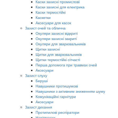
Каски захисні промислові
Каски захисні для електрика
Каски термостійкі
Каскетки
Аксесуари для касок
Захист очей та обличча
Окуляри захисні відкриті
Окуляри захисні закриті
Окуляри для зварювальників
Щитки захисні
Щитки для зварювальників
Щитки термостійкі сітчасті
Перша допомога при травмах очей
Аксесуари
Захист слуху
Беруші
Навушники протишумові
Навушники з активним зниженням шуму
Комунікаційні гарнітури
Аксесуари
Захист дихання
Протипилові респіратори
Напівмаски