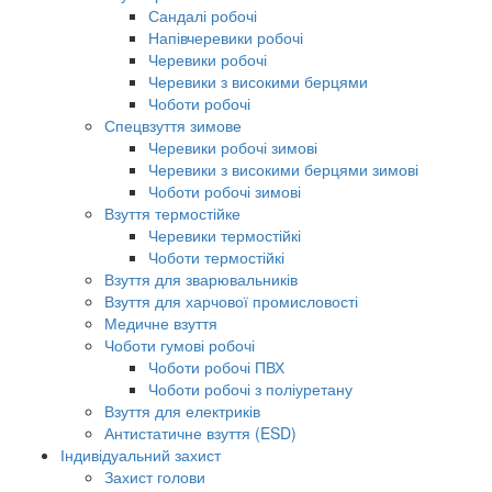
Сандалі робочі
Напівчеревики робочі
Черевики робочі
Черевики з високими берцями
Чоботи робочі
Спецвзуття зимове
Черевики робочі зимові
Черевики з високими берцями зимові
Чоботи робочі зимові
Взуття термостійке
Черевики термостійкі
Чоботи термостійкі
Взуття для зварювальників
Взуття для харчової промисловості
Медичне взуття
Чоботи гумові робочі
Чоботи робочі ПВХ
Чоботи робочі з поліуретану
Взуття для електриків
Антистатичне взуття (ESD)
Індивідуальний захист
Захист голови