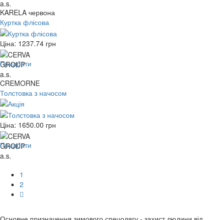
KARELA червона
Куртка флісова
Ціна:
1237.74
грн
Придбати
CREMORNE
Толстовка з начосом
Ціна:
1650.00
грн
Придбати
1
2
Основне призначення зимового спецодягу - захист людини від