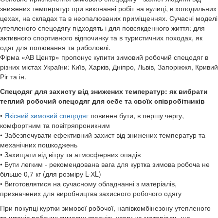
знижених температур при виконанні робіт на вулиці, в холодильних
цехах, на складах та в неопалюваних приміщеннях. Сучасні моделі
утепленого спецодягу підходять і для повсякденного життя: для
активного спортивного відпочинку та в туристичних походах, як
одяг для полювання та риболовлі.
Фірма «АВ Центр» пропонує купити зимовий робочий спецодяг в
різних містах України: Київ, Харків, Дніпро, Львів, Запоріжжя, Кривий
Ріг та ін.
Спецодяг для захисту від знижених температур: як вибрати
теплий робочий спецодяг для себе та своїх співробітників
•
Якісний зимовий спецодяг
повинен бути, в першу чергу,
комфортним та повітряпроникним
• Забезпечувати ефективний захист від знижених температур та
механічних пошкоджень
• Захищати від вітру та атмосферних опадів
• Бути легким - рекомендована вага для куртка зимова робоча не
більше 0,7 кг (для розміру L-ХL)
• Виготовлятися на сучасному обладнанні з матеріалів,
призначених для виробництва захисного робочого одягу
При покупці куртки зимової робочої, напівкомбінезону утепленого
та штанів робочих зимових зверніть увагу на матеріали, що