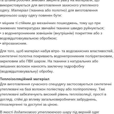
використовуються для виготовлення захисного утепленого
одягу.
Матеріал
(тканина або полотно) для виготовлення
верхнього шару
одягу повинен бути:
• міцним ті стійким до механічних пошкоджень, тому що при
знижених температурах звичайні тканини швидко руйнуються;
• з водонепроникним зовнішнім (внутрішнім) покриттям або з
водовідштовхувальною обробкою;
• вітрозахисним.
Для того, щоб матеріал набув вітро- та водозахисних властивостей,
синтетичні полотна покривають водонепроникним поліуретановим,
акриловим або ПВХ шаром. На тканини з натуральних або
змішаних волокон наносять заключну гидрофобну
(водовідштовхувальну) обробку.
Теплоізоляційний матеріал
Для виготовлення сучасного спецодягу застосовуються синтетичні
утеплювачі на базі волокон поліестеру або поліпропілену. Такі
утеплювачі забезпечують високий рівень теплоізоляції, прості в
догляді, стійкі до впливу загальновиробничих забруднень,
гіпоалергенні та доступні за ціною.
В якості
додаткового утеплюючого шару
під верхній одяг