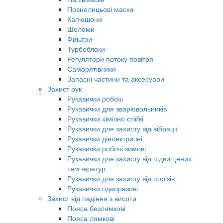
Повнолицьові маски
Капюшони
Шоломи
Фільтри
Турбоблоки
Регулятори потоку повітря
Саморятівники
Запасні частини та аксесуари
Захист рук
Рукавички робочі
Рукавички для зварювальників
Рукавички хімічно стійкі
Рукавички для захисту від вібрації
Рукавички діелектричні
Рукавички робочі зимові
Рукавички для захисту від підвищених
температур
Рукавички для захисту від порізів
Рукавички одноразові
Захист від падіння з висоти
Пояса безлямкові
Пояса лямкові