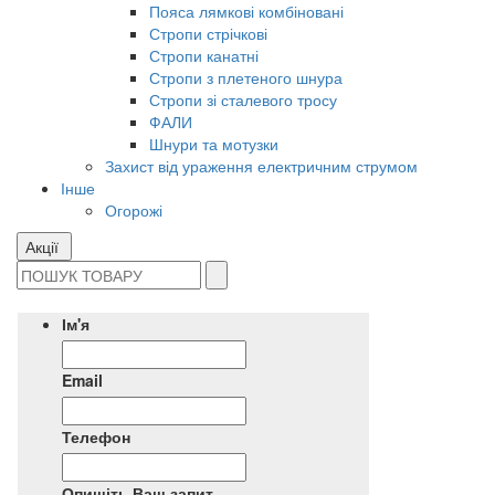
Пояса лямкові комбіновані
Стропи стрічкові
Стропи канатні
Стропи з плетеного шнура
Стропи зі сталевого тросу
ФАЛИ
Шнури та мотузки
Захист від ураження електричним струмом
Інше
Огорожі
Акції
Ім'я
Email
Телефон
Опишіть Ваш запит