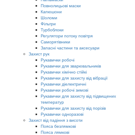
Повнолицьові маски
Капюшони
Шоломи
Фільтри
Турбоблоки
Регулятори потоку повітря
Саморятівники
Запасні частини та аксесуари
Захист рук
Рукавички робочі
Рукавички для зварювальників
Рукавички хімічно стійкі
Рукавички для захисту від вібрації
Рукавички діелектричні
Рукавички робочі зимові
Рукавички для захисту від підвищених
температур
Рукавички для захисту від порізів
Рукавички одноразові
Захист від падіння з висоти
Пояса безлямкові
Пояса лямкові