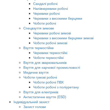
Сандалі робочі
Напівчеревики робочі
Черевики робочі
Черевики з високими берцями
Чоботи робочі
Спецвзуття зимове
Черевики робочі зимові
Черевики з високими берцями зимові
Чоботи робочі зимові
Взуття термостійке
Черевики термостійкі
Чоботи термостійкі
Взуття для зварювальників
Взуття для харчової промисловості
Медичне взуття
Чоботи гумові робочі
Чоботи робочі ПВХ
Чоботи робочі з поліуретану
Взуття для електриків
Антистатичне взуття (ESD)
Індивідуальний захист
Захист голови