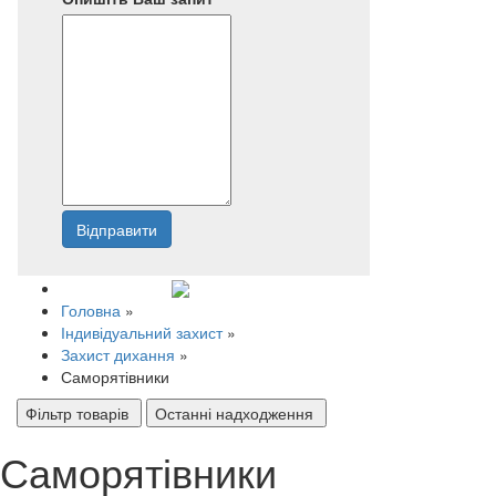
Відправити
Напишіть нам
Головна
»
Індивідуальний захист
»
Захист дихання
»
Саморятівники
Фільтр товарів
Останні надходження
Саморятівники