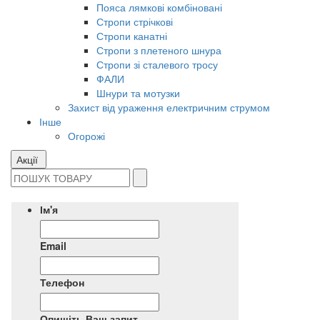
Пояса лямкові комбіновані
Стропи стрічкові
Стропи канатні
Стропи з плетеного шнура
Стропи зі сталевого тросу
ФАЛИ
Шнури та мотузки
Захист від ураження електричним струмом
Інше
Огорожі
Акції
Ім'я
Email
Телефон
Опишіть Ваш запит