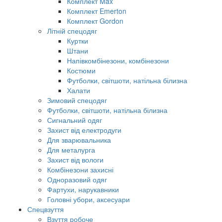
Комплект Max
Комплект Emerton
Комплект Gordon
Літній спецодяг
Куртки
Штани
Напівкомбінезони, комбінезони
Костюми
Футболки, світшоти, натільна білизна
Халати
Зимовий спецодяг
Футболки, світшоти, натільна білизна
Сигнальний одяг
Захист від електродуги
Для зварювальника
Для металурга
Захист від вологи
Комбінезони захисні
Одноразовий одяг
Фартухи, нарукавники
Головні убори, аксесуари
Спецвзуття
Взуття робоче