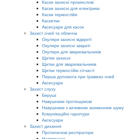
Каски захисні промислові
Каски захисні для електрика
Каски термостійкі
Каскетки
Аксесуари для касок
Захист очей та обличча
Окуляри захисні відкриті
Окуляри захисні закриті
Окуляри для зварювальників
Щитки захисні
Щитки для зварювальників
Щитки термостійкі сітчасті
Перша допомога при травмах очей
Аксесуари
Захист слуху
Беруші
Навушники протишумові
Навушники з активним зниженням шуму
Комунікаційні гарнітури
Аксесуари
Захист дихання
Протипилові респіратори
Напівмаски