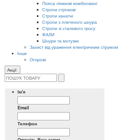
Пояса лямкові комбіновані
Стропи стрічкові
Стропи канатні
Стропи з плетеного шнура
Стропи зі сталевого тросу
ФАЛИ
Шнури та мотузки
Захист від ураження електричним струмом
Інше
Огорожі
Акції
Ім'я
Email
Телефон
Опишіть Ваш запит