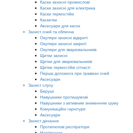
Каски захисні промислові
Каски захисні для електрика
Каски термостійкі
Каскетки
Аксесуари для касок
Захист очей та обличча
Окуляри захисні відкриті
Окуляри захисні закриті
Окуляри для зварювальників
Щитки захисні
Щитки для зварювальників
Щитки термостійкі сітчасті
Перша допомога при травмах очей
Аксесуари
Захист слуху
Беруші
Навушники протишумові
Навушники з активним зниженням шуму
Комунікаційні гарнітури
Аксесуари
Захист дихання
Протипилові респіратори
Напівмаски