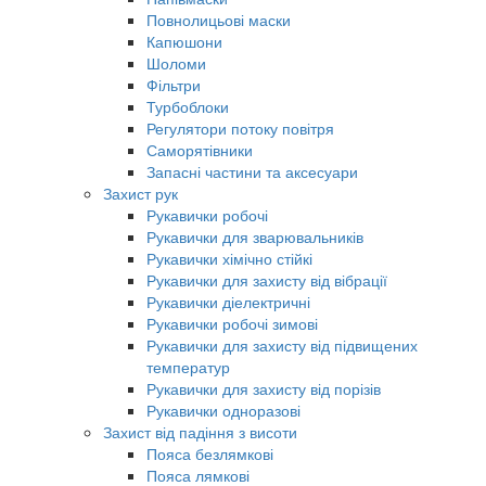
Повнолицьові маски
Капюшони
Шоломи
Фільтри
Турбоблоки
Регулятори потоку повітря
Саморятівники
Запасні частини та аксесуари
Захист рук
Рукавички робочі
Рукавички для зварювальників
Рукавички хімічно стійкі
Рукавички для захисту від вібрації
Рукавички діелектричні
Рукавички робочі зимові
Рукавички для захисту від підвищених
температур
Рукавички для захисту від порізів
Рукавички одноразові
Захист від падіння з висоти
Пояса безлямкові
Пояса лямкові