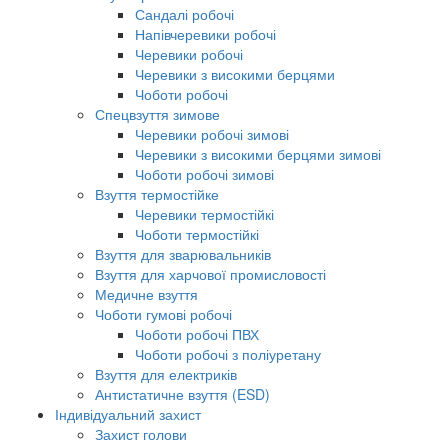
Сандалі робочі
Напівчеревики робочі
Черевики робочі
Черевики з високими берцями
Чоботи робочі
Спецвзуття зимове
Черевики робочі зимові
Черевики з високими берцями зимові
Чоботи робочі зимові
Взуття термостійке
Черевики термостійкі
Чоботи термостійкі
Взуття для зварювальників
Взуття для харчової промисловості
Медичне взуття
Чоботи гумові робочі
Чоботи робочі ПВХ
Чоботи робочі з поліуретану
Взуття для електриків
Антистатичне взуття (ESD)
Індивідуальний захист
Захист голови