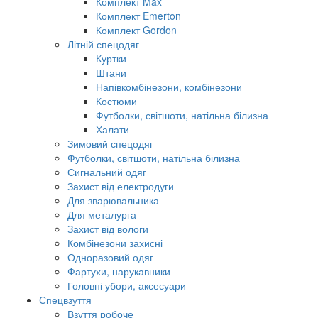
Комплект Max
Комплект Emerton
Комплект Gordon
Літній спецодяг
Куртки
Штани
Напівкомбінезони, комбінезони
Костюми
Футболки, світшоти, натільна білизна
Халати
Зимовий спецодяг
Футболки, світшоти, натільна білизна
Сигнальний одяг
Захист від електродуги
Для зварювальника
Для металурга
Захист від вологи
Комбінезони захисні
Одноразовий одяг
Фартухи, нарукавники
Головні убори, аксесуари
Спецвзуття
Взуття робоче