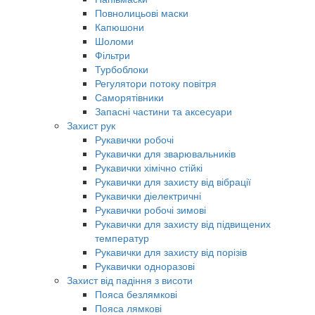
Повнолицьові маски
Капюшони
Шоломи
Фільтри
Турбоблоки
Регулятори потоку повітря
Саморятівники
Запасні частини та аксесуари
Захист рук
Рукавички робочі
Рукавички для зварювальників
Рукавички хімічно стійкі
Рукавички для захисту від вібрації
Рукавички діелектричні
Рукавички робочі зимові
Рукавички для захисту від підвищених
температур
Рукавички для захисту від порізів
Рукавички одноразові
Захист від падіння з висоти
Пояса безлямкові
Пояса лямкові