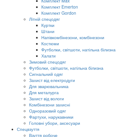
Комплект Max
Комплект Emerton
Комплект Gordon
Літній спецодяг
Куртки
Штани
Напівкомбінезони, комбінезони
Костюми
Футболки, світшоти, натільна білизна
Халати
Зимовий спецодяг
Футболки, світшоти, натільна білизна
Сигнальний одяг
Захист від електродуги
Для зварювальника
Для металурга
Захист від вологи
Комбінезони захисні
Одноразовий одяг
Фартухи, нарукавники
Головні убори, аксесуари
Спецвзуття
Взуття робоче