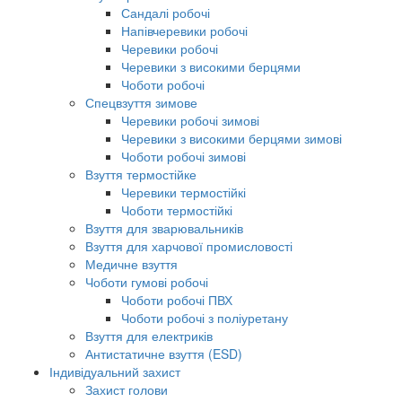
Сандалі робочі
Напівчеревики робочі
Черевики робочі
Черевики з високими берцями
Чоботи робочі
Спецвзуття зимове
Черевики робочі зимові
Черевики з високими берцями зимові
Чоботи робочі зимові
Взуття термостійке
Черевики термостійкі
Чоботи термостійкі
Взуття для зварювальників
Взуття для харчової промисловості
Медичне взуття
Чоботи гумові робочі
Чоботи робочі ПВХ
Чоботи робочі з поліуретану
Взуття для електриків
Антистатичне взуття (ESD)
Індивідуальний захист
Захист голови