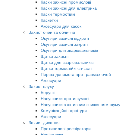
Каски захисні промислові
Каски захисні для електрика
Каски термостійкі
Каскетки
Аксесуари для касок
Захист очей та обличча
Окуляри захисні відкриті
Окуляри захисні закриті
Окуляри для зварювальників
Щитки захисні
Щитки для зварювальників
Щитки термостійкі сітчасті
Перша допомога при травмах очей
Аксесуари
Захист слуху
Беруші
Навушники протишумові
Навушники з активним зниженням шуму
Комунікаційні гарнітури
Аксесуари
Захист дихання
Протипилові респіратори
Напівмаски