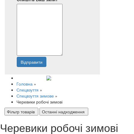
Відправити
Напишіть нам
Головна
»
Спецвзуття
»
Спецвзуття зимове
»
Черевики робочі зимові
Фільтр товарів
Останні надходження
Черевики робочі зимові