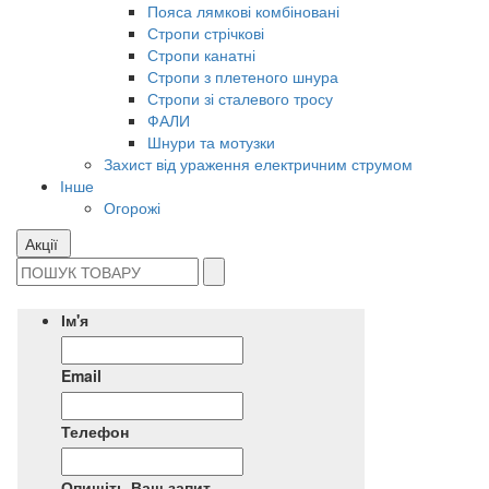
Пояса лямкові комбіновані
Стропи стрічкові
Стропи канатні
Стропи з плетеного шнура
Стропи зі сталевого тросу
ФАЛИ
Шнури та мотузки
Захист від ураження електричним струмом
Інше
Огорожі
Акції
Ім'я
Email
Телефон
Опишіть Ваш запит