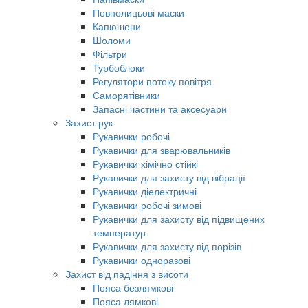
Повнолицьові маски
Капюшони
Шоломи
Фільтри
Турбоблоки
Регулятори потоку повітря
Саморятівники
Запасні частини та аксесуари
Захист рук
Рукавички робочі
Рукавички для зварювальників
Рукавички хімічно стійкі
Рукавички для захисту від вібрації
Рукавички діелектричні
Рукавички робочі зимові
Рукавички для захисту від підвищених
температур
Рукавички для захисту від порізів
Рукавички одноразові
Захист від падіння з висоти
Пояса безлямкові
Пояса лямкові