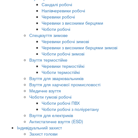
Сандалі робочі
Напівчеревики робочі
Черевики робочі
Черевики з високими берцями
Чоботи робочі
Спецвзуття зимове
Черевики робочі зимові
Черевики з високими берцями зимові
Чоботи робочі зимові
Взуття термостійке
Черевики термостійкі
Чоботи термостійкі
Взуття для зварювальників
Взуття для харчової промисловості
Медичне взуття
Чоботи гумові робочі
Чоботи робочі ПВХ
Чоботи робочі з поліуретану
Взуття для електриків
Антистатичне взуття (ESD)
Індивідуальний захист
Захист голови