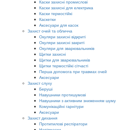
Каски захисні промислові
Каски захисні для електрика
Каски термостійкі
Каскетки
Аксесуари для касок
Захист очей та обличча
Окуляри захисні відкриті
Окуляри захисні закриті
Окуляри для зварювальників
Щитки захисні
Щитки для зварювальників
Щитки термостійкі сітчасті
Перша допомога при травмах очей
Аксесуари
Захист слуху
Беруші
Навушники протишумові
Навушники з активним зниженням шуму
Комунікаційні гарнітури
Аксесуари
Захист дихання
Протипилові респіратори
Напівмаски