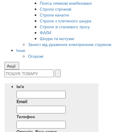
Пояса лямкові комбіновані
Стропи стрічкові
Стропи канатні
Стропи з плетеного шнура
Стропи зі сталевого тросу
ФАЛИ
Шнури та мотузки
Захист від ураження електричним струмом
Інше
Огорожі
Акції
Ім'я
Email
Телефон
Опишіть Ваш запит