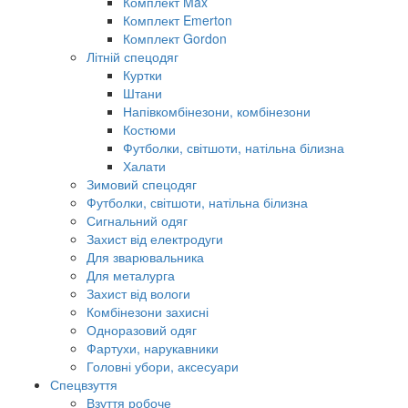
Комплект Max
Комплект Emerton
Комплект Gordon
Літній спецодяг
Куртки
Штани
Напівкомбінезони, комбінезони
Костюми
Футболки, світшоти, натільна білизна
Халати
Зимовий спецодяг
Футболки, світшоти, натільна білизна
Сигнальний одяг
Захист від електродуги
Для зварювальника
Для металурга
Захист від вологи
Комбінезони захисні
Одноразовий одяг
Фартухи, нарукавники
Головні убори, аксесуари
Спецвзуття
Взуття робоче