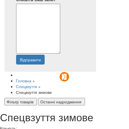
Відправити
Напишіть нам
Головна
»
Спецвзуття
»
Спецвзуття зимове
Фільтр товарів
Останні надходження
Спецвзуття зимове
Кількість: