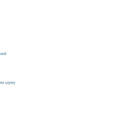
чей
ням шуму