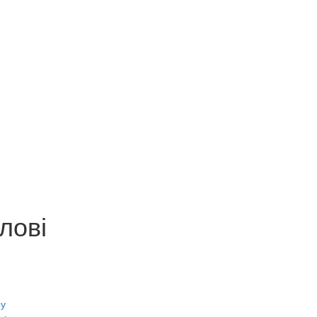
лові
ру