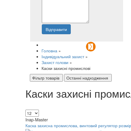
Відправити
Напишіть нам
Головна
»
Індивідуальний захист
»
Захист голови
»
Каски захисні промислові
Фільтр товарів
Останні надходження
Каски захисні промис
Inap-Master
Каска захисна промислова, винтовий регулятор розмі