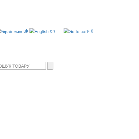
uk
en
• 0