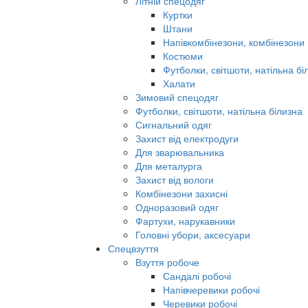
Літній спецодяг
Куртки
Штани
Напівкомбінезони, комбінезони
Костюми
Футболки, світшоти, натільна бі
Халати
Зимовий спецодяг
Футболки, світшоти, натільна білизна
Сигнальний одяг
Захист від електродуги
Для зварювальника
Для металурга
Захист від вологи
Комбінезони захисні
Одноразовий одяг
Фартухи, нарукавники
Головні убори, аксесуари
Спецвзуття
Взуття робоче
Сандалі робочі
Напівчеревики робочі
Черевики робочі