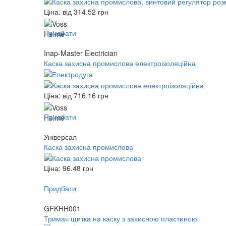
Ціна: від
314.52
грн
Придбати
Inap-Master Electrician
Каска захисна промислова електроізоляційна
Ціна: від
716.16
грн
Придбати
Універсал
Каска захисна промислова
Ціна:
96.48
грн
Придбати
GFKHH001
Тримач щитка на каску з захисною пластиною