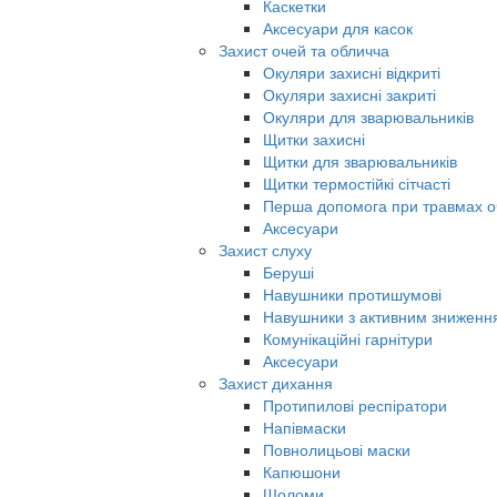
Каскетки
Аксесуари для касок
Захист очей та обличча
Окуляри захисні відкриті
Окуляри захисні закриті
Окуляри для зварювальників
Щитки захисні
Щитки для зварювальників
Щитки термостійкі сітчасті
Перша допомога при травмах о
Аксесуари
Захист слуху
Беруші
Навушники протишумові
Навушники з активним знижен
Комунікаційні гарнітури
Аксесуари
Захист дихання
Протипилові респіратори
Напівмаски
Повнолицьові маски
Капюшони
Шоломи