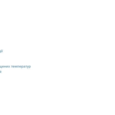
ії
вищених температур
в