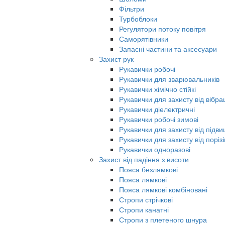
Фільтри
Турбоблоки
Регулятори потоку повітря
Саморятівники
Запасні частини та аксесуари
Захист рук
Рукавички робочі
Рукавички для зварювальників
Рукавички хімічно стійкі
Рукавички для захисту від вібрац
Рукавички діелектричні
Рукавички робочі зимові
Рукавички для захисту від під
Рукавички для захисту від порізі
Рукавички одноразові
Захист від падіння з висоти
Пояса безлямкові
Пояса лямкові
Пояса лямкові комбіновані
Стропи стрічкові
Стропи канатні
Стропи з плетеного шнура