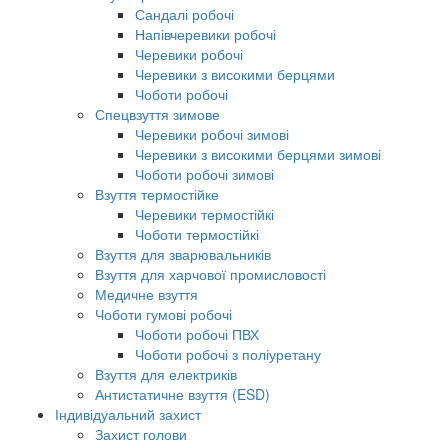
Сандалі робочі
Напівчеревики робочі
Черевики робочі
Черевики з високими берцями
Чоботи робочі
Спецвзуття зимове
Черевики робочі зимові
Черевики з високими берцями зимові
Чоботи робочі зимові
Взуття термостійке
Черевики термостійкі
Чоботи термостійкі
Взуття для зварювальників
Взуття для харчової промисловості
Медичне взуття
Чоботи гумові робочі
Чоботи робочі ПВХ
Чоботи робочі з поліуретану
Взуття для електриків
Антистатичне взуття (ESD)
Індивідуальний захист
Захист голови