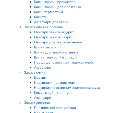
Каски захисні промислові
Каски захисні для електрика
Каски термостійкі
Каскетки
Аксесуари для касок
Захист очей та обличча
Окуляри захисні відкриті
Окуляри захисні закриті
Окуляри для зварювальників
Щитки захисні
Щитки для зварювальників
Щитки термостійкі сітчасті
Перша допомога при травмах очей
Аксесуари
Захист слуху
Беруші
Навушники протишумові
Навушники з активним зниженням шуму
Комунікаційні гарнітури
Аксесуари
Захист дихання
Протипилові респіратори
Напівмаски