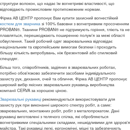
структури волокон, що надає їм вогнетривкі властивості, що
відповідають промисловим протипожежним нормам.
Фірма АВ ЦЕНТР пропонує Вам купити захисний вогнестійкий
костюм для зварника
з
і
100% бавовни
з вогнетривким просоченням
PROBAN®. Тканини PROBAN® не підтримують горіння,
тліють та
не
плавляться, перешкоджають поширенню полум'я за межі області
обвуглення. Такий робочий одяг зварювальника відповідає
національним та європейським вимогам безпеки і проходить
більшу кількість випробувань, ніж брезентовий або спилковий
спецодяг.
Більш того, співробітників, задіяних в зварювальних роботах,
потрібно обов'язково забезпечити засобами індивідуального
захисту рук, дихання, очей та обличчя. Фірма АВ ЦЕНТР пропонує
широкий вибір якісних зварювальних рукавиць виробництва
компанії CERVA за хорошою ціною.
Зварювальні рукавиці
рекомендуються використовувати для
захисту рук при виконанні широкого спектру робіт, а саме:
зварювальних, монтажних робіт, робіт з металопрокатом. Дані
рукавиці виготовлені з телячого спілка, які обробляються
вогнетривкими спеціальними складами, нешкідливими для здоров'я
майстра. Такі рукавиці легкі, ергономічні, міцні та забезпечують