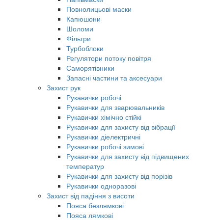
Повнолицьові маски
Капюшони
Шоломи
Фільтри
Турбоблоки
Регулятори потоку повітря
Саморятівники
Запасні частини та аксесуари
Захист рук
Рукавички робочі
Рукавички для зварювальників
Рукавички хімічно стійкі
Рукавички для захисту від вібрації
Рукавички діелектричні
Рукавички робочі зимові
Рукавички для захисту від підвищених
температур
Рукавички для захисту від порізів
Рукавички одноразові
Захист від падіння з висоти
Пояса безлямкові
Пояса лямкові