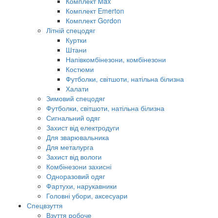
Комплект Max
Комплект Emerton
Комплект Gordon
Літній спецодяг
Куртки
Штани
Напівкомбінезони, комбінезони
Костюми
Футболки, світшоти, натільна білизна
Халати
Зимовий спецодяг
Футболки, світшоти, натільна білизна
Сигнальний одяг
Захист від електродуги
Для зварювальника
Для металурга
Захист від вологи
Комбінезони захисні
Одноразовий одяг
Фартухи, нарукавники
Головні убори, аксесуари
Спецвзуття
Взуття робоче