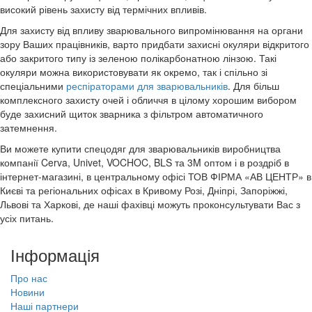
високий рівень захисту від термічних впливів.
Для захисту від впливу зварювального випромінювання на органи
зору Ваших працівників, варто придбати захисні окуляри відкритого
або закритого типу із зеленою полікарбонатною лінзою. Такі
окуляри можна використовувати як окремо, так і спільно зі
спеціальними
респіраторами для зварювальників
. Для більш
комплексного захисту очей і обличчя в цілому хорошим вибором
буде захисний щиток зварника з фільтром автоматичного
затемнення.
Ви можете купити
спецодяг для зварювальників
виробництва
компанії Cerva, Univet, VOCHOC, BLS та 3M оптом і в роздріб в
інтернет-магазині, в центральному офісі ТОВ ФІРМА «АВ ЦЕНТР» в
Києві та регіональних офісах в Кривому Розі, Дніпрі, Запоріжжі,
Львові та Харкові, де наші фахівці можуть проконсультувати Вас з
усіх питань.
Інформація
Про нас
Новини
Наші партнери