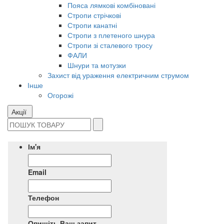
Пояса лямкові комбіновані
Стропи стрічкові
Стропи канатні
Стропи з плетеного шнура
Стропи зі сталевого тросу
ФАЛИ
Шнури та мотузки
Захист від ураження електричним струмом
Інше
Огорожі
Акції
Ім'я
Email
Телефон
Опишіть Ваш запит