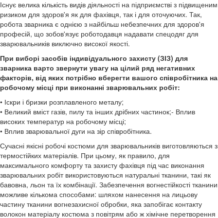
Існує велика кількість видів діяльності на підприємстві з підвищеним
ризиком для здоров'я як для фахівця, так і для оточуючих. Так,
робота зварника є однією з найбільш небезпечних для здоров'я
професій, що зобов'язує роботодавця надавати спецодяг для
зварювальників виключно високої якості.
При виборі засобів індивідуального захисту (ЗІЗ) для
зварника варто звернути увагу на цілий ряд негативних
факторів, від яких потрібно вберегти вашого співробітника на
робочому місці при виконанні зварювальних робіт:
•
Іскри і бризки розплавленого металу;
•
Великий вміст газів, пилу та інших дрібних частинок;
-
Вплив
високих температур на робочому місці;
•
Вплив зварювальної дуги на зір співробітника.
Сучасні якісні робочі костюми для зварювальників виготовляються з
термостійких матеріалів. При цьому, як правило, для
максимального комфорту та захисту фахівця під час виконання
зварювальних робіт використовуються натуральні тканини, такі як
бавовна, льон та їх комбінації. Забезпечення вогнестійкості тканини
можливе кількома способами: шляхом нанесення на лицьову
частину тканини вогнезахисної обробки, яка запобігає контакт
у
волокон матеріалу костюма з повітрям або ж хімічне перетворення