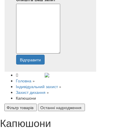
Відправити
Напишіть нам
Головна
»
Індивідуальний захист
»
Захист дихання
»
Капюшони
Фільтр товарів
Останні надходження
Капюшони