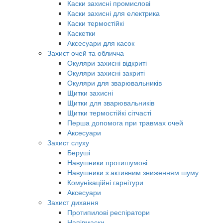
Каски захисні промислові
Каски захисні для електрика
Каски термостійкі
Каскетки
Аксесуари для касок
Захист очей та обличча
Окуляри захисні відкриті
Окуляри захисні закриті
Окуляри для зварювальників
Щитки захисні
Щитки для зварювальників
Щитки термостійкі сітчасті
Перша допомога при травмах очей
Аксесуари
Захист слуху
Беруші
Навушники протишумові
Навушники з активним зниженням шуму
Комунікаційні гарнітури
Аксесуари
Захист дихання
Протипилові респіратори
Напівмаски