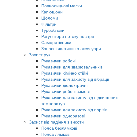
Повнолицьові маски
Капюшони
Шоломи
Фільтри
Турбоблоки
Регулятори потоку повітря
Саморятівники
Запасні частини та аксесуари
Захист рук
Рукавички робочі
Рукавички для зварювальників
Рукавички хімічно стійкі
Рукавички для захисту від вібрації
Рукавички діелектричні
Рукавички робочі зимові
Рукавички для захисту від підвищених
температур
Рукавички для захисту від порізів
Рукавички одноразові
Захист від падіння з висоти
Пояса безлямкові
Пояса лямкові