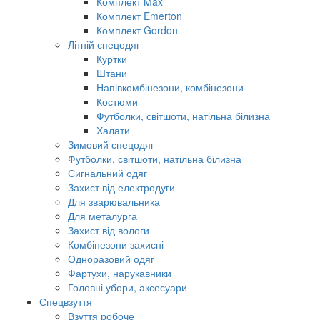
Комплект Max
Комплект Emerton
Комплект Gordon
Літній спецодяг
Куртки
Штани
Напівкомбінезони, комбінезони
Костюми
Футболки, світшоти, натільна білизна
Халати
Зимовий спецодяг
Футболки, світшоти, натільна білизна
Сигнальний одяг
Захист від електродуги
Для зварювальника
Для металурга
Захист від вологи
Комбінезони захисні
Одноразовий одяг
Фартухи, нарукавники
Головні убори, аксесуари
Спецвзуття
Взуття робоче