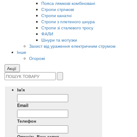
Пояса лямкові комбіновані
Стропи стрічкові
Стропи канатні
Стропи з плетеного шнура
Стропи зі сталевого тросу
ФАЛИ
Шнури та мотузки
Захист від ураження електричним струмом
Інше
Огорожі
Акції
Ім'я
Email
Телефон
Опишіть Ваш запит