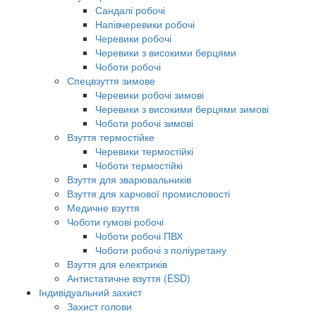
Сандалі робочі
Напівчеревики робочі
Черевики робочі
Черевики з високими берцями
Чоботи робочі
Спецвзуття зимове
Черевики робочі зимові
Черевики з високими берцями зимові
Чоботи робочі зимові
Взуття термостійке
Черевики термостійкі
Чоботи термостійкі
Взуття для зварювальників
Взуття для харчової промисловості
Медичне взуття
Чоботи гумові робочі
Чоботи робочі ПВХ
Чоботи робочі з поліуретану
Взуття для електриків
Антистатичне взуття (ESD)
Індивідуальний захист
Захист голови