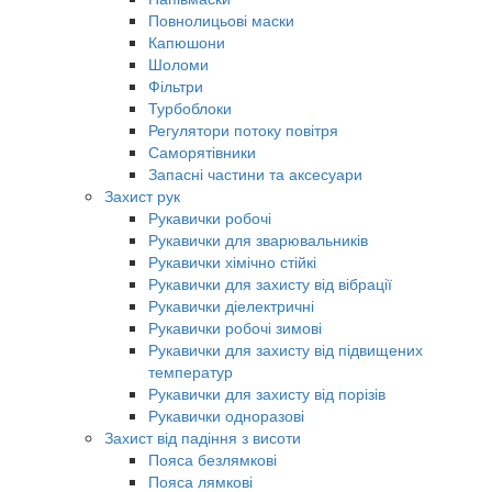
Повнолицьові маски
Капюшони
Шоломи
Фільтри
Турбоблоки
Регулятори потоку повітря
Саморятівники
Запасні частини та аксесуари
Захист рук
Рукавички робочі
Рукавички для зварювальників
Рукавички хімічно стійкі
Рукавички для захисту від вібрації
Рукавички діелектричні
Рукавички робочі зимові
Рукавички для захисту від підвищених
температур
Рукавички для захисту від порізів
Рукавички одноразові
Захист від падіння з висоти
Пояса безлямкові
Пояса лямкові