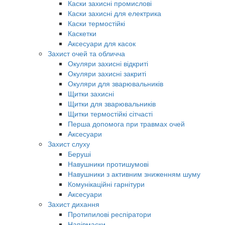
Каски захисні промислові
Каски захисні для електрика
Каски термостійкі
Каскетки
Аксесуари для касок
Захист очей та обличча
Окуляри захисні відкриті
Окуляри захисні закриті
Окуляри для зварювальників
Щитки захисні
Щитки для зварювальників
Щитки термостійкі сітчасті
Перша допомога при травмах очей
Аксесуари
Захист слуху
Беруші
Навушники протишумові
Навушники з активним зниженням шуму
Комунікаційні гарнітури
Аксесуари
Захист дихання
Протипилові респіратори
Напівмаски