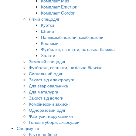
Комплект Max
Комплект Emerton
Комплект Gordon
Літній спецодяг
Куртки
Штани
Напівкомбінезони, комбінезони
Костюми
Футболки, світшоти, натільна білизна
Халати
Зимовий спецодяг
Футболки, світшоти, натільна білизна
Сигнальний одяг
Захист від електродуги
Для зварювальника
Для металурга
Захист від вологи
Комбінезони захисні
Одноразовий одяг
Фартухи, нарукавники
Головні убори, аксесуари
Спецвзуття
Взуття робоче