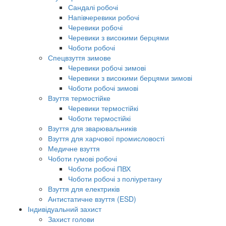
Сандалі робочі
Напівчеревики робочі
Черевики робочі
Черевики з високими берцями
Чоботи робочі
Спецвзуття зимове
Черевики робочі зимові
Черевики з високими берцями зимові
Чоботи робочі зимові
Взуття термостійке
Черевики термостійкі
Чоботи термостійкі
Взуття для зварювальників
Взуття для харчової промисловості
Медичне взуття
Чоботи гумові робочі
Чоботи робочі ПВХ
Чоботи робочі з поліуретану
Взуття для електриків
Антистатичне взуття (ESD)
Індивідуальний захист
Захист голови