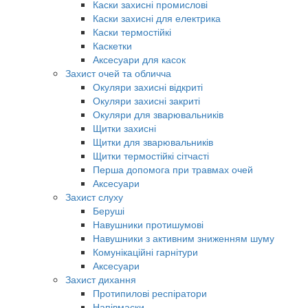
Каски захисні промислові
Каски захисні для електрика
Каски термостійкі
Каскетки
Аксесуари для касок
Захист очей та обличча
Окуляри захисні відкриті
Окуляри захисні закриті
Окуляри для зварювальників
Щитки захисні
Щитки для зварювальників
Щитки термостійкі сітчасті
Перша допомога при травмах очей
Аксесуари
Захист слуху
Беруші
Навушники протишумові
Навушники з активним зниженням шуму
Комунікаційні гарнітури
Аксесуари
Захист дихання
Протипилові респіратори
Напівмаски