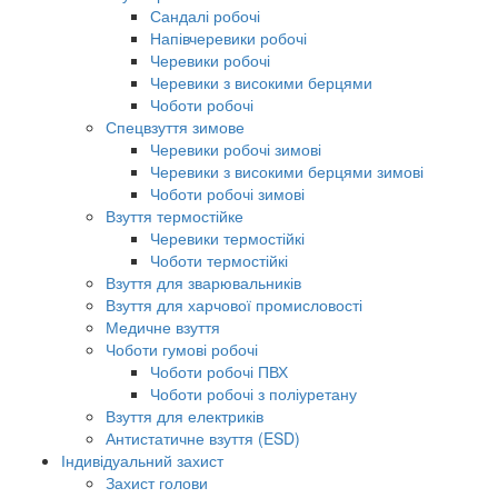
Сандалі робочі
Напівчеревики робочі
Черевики робочі
Черевики з високими берцями
Чоботи робочі
Спецвзуття зимове
Черевики робочі зимові
Черевики з високими берцями зимові
Чоботи робочі зимові
Взуття термостійке
Черевики термостійкі
Чоботи термостійкі
Взуття для зварювальників
Взуття для харчової промисловості
Медичне взуття
Чоботи гумові робочі
Чоботи робочі ПВХ
Чоботи робочі з поліуретану
Взуття для електриків
Антистатичне взуття (ESD)
Індивідуальний захист
Захист голови