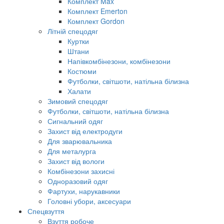
Комплект Max
Комплект Emerton
Комплект Gordon
Літній спецодяг
Куртки
Штани
Напівкомбінезони, комбінезони
Костюми
Футболки, світшоти, натільна білизна
Халати
Зимовий спецодяг
Футболки, світшоти, натільна білизна
Сигнальний одяг
Захист від електродуги
Для зварювальника
Для металурга
Захист від вологи
Комбінезони захисні
Одноразовий одяг
Фартухи, нарукавники
Головні убори, аксесуари
Спецвзуття
Взуття робоче