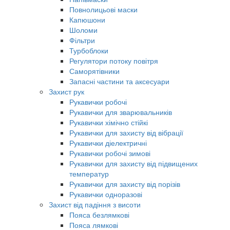
Повнолицьові маски
Капюшони
Шоломи
Фільтри
Турбоблоки
Регулятори потоку повітря
Саморятівники
Запасні частини та аксесуари
Захист рук
Рукавички робочі
Рукавички для зварювальників
Рукавички хімічно стійкі
Рукавички для захисту від вібрації
Рукавички діелектричні
Рукавички робочі зимові
Рукавички для захисту від підвищених
температур
Рукавички для захисту від порізів
Рукавички одноразові
Захист від падіння з висоти
Пояса безлямкові
Пояса лямкові