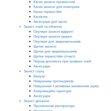
Каски захисні промислові
Каски захисні для електрика
Каски термостійкі
Каскетки
Аксесуари для касок
Захист очей та обличча
Окуляри захисні відкриті
Окуляри захисні закриті
Окуляри для зварювальників
Щитки захисні
Щитки для зварювальників
Щитки термостійкі сітчасті
Перша допомога при травмах очей
Аксесуари
Захист слуху
Беруші
Навушники протишумові
Навушники з активним зниженням шуму
Комунікаційні гарнітури
Аксесуари
Захист дихання
Протипилові респіратори
Напівмаски