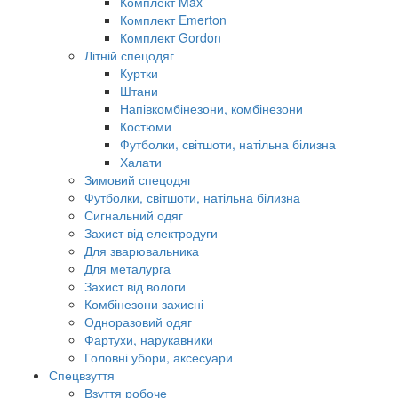
Комплект Max
Комплект Emerton
Комплект Gordon
Літній спецодяг
Куртки
Штани
Напівкомбінезони, комбінезони
Костюми
Футболки, світшоти, натільна білизна
Халати
Зимовий спецодяг
Футболки, світшоти, натільна білизна
Сигнальний одяг
Захист від електродуги
Для зварювальника
Для металурга
Захист від вологи
Комбінезони захисні
Одноразовий одяг
Фартухи, нарукавники
Головні убори, аксесуари
Спецвзуття
Взуття робоче