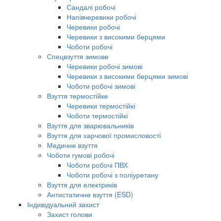
Сандалі робочі
Напівчеревики робочі
Черевики робочі
Черевики з високими берцями
Чоботи робочі
Спецвзуття зимове
Черевики робочі зимові
Черевики з високими берцями зимові
Чоботи робочі зимові
Взуття термостійке
Черевики термостійкі
Чоботи термостійкі
Взуття для зварювальників
Взуття для харчової промисловості
Медичне взуття
Чоботи гумові робочі
Чоботи робочі ПВХ
Чоботи робочі з поліуретану
Взуття для електриків
Антистатичне взуття (ESD)
Індивідуальний захист
Захист голови