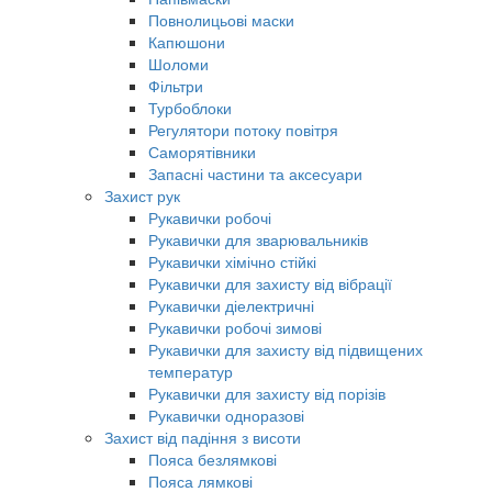
Повнолицьові маски
Капюшони
Шоломи
Фільтри
Турбоблоки
Регулятори потоку повітря
Саморятівники
Запасні частини та аксесуари
Захист рук
Рукавички робочі
Рукавички для зварювальників
Рукавички хімічно стійкі
Рукавички для захисту від вібрації
Рукавички діелектричні
Рукавички робочі зимові
Рукавички для захисту від підвищених
температур
Рукавички для захисту від порізів
Рукавички одноразові
Захист від падіння з висоти
Пояса безлямкові
Пояса лямкові