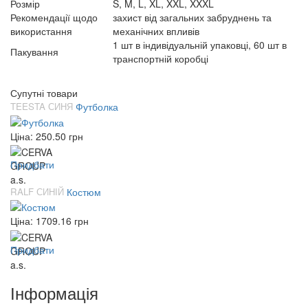
Розмір
S, M, L, XL, XXL, XXXL
Рекомендації щодо
захист від загальних забруднень та
використання
механічних впливів
1 шт в індивідуальній упаковці, 60 шт в
Пакування
транспортній коробці
Супутні товари
TEESTA СИНЯ
Футболка
Ціна:
250.50
грн
Придбати
RALF СИНІЙ
Костюм
Ціна:
1709.16
грн
Придбати
Інформація