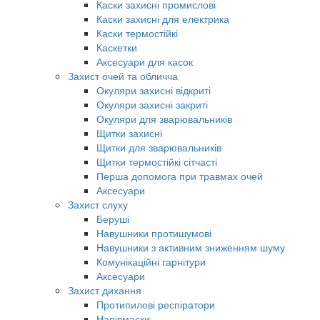
Каски захисні промислові
Каски захисні для електрика
Каски термостійкі
Каскетки
Аксесуари для касок
Захист очей та обличча
Окуляри захисні відкриті
Окуляри захисні закриті
Окуляри для зварювальників
Щитки захисні
Щитки для зварювальників
Щитки термостійкі сітчасті
Перша допомога при травмах очей
Аксесуари
Захист слуху
Беруші
Навушники протишумові
Навушники з активним зниженням шуму
Комунікаційні гарнітури
Аксесуари
Захист дихання
Протипилові респіратори
Напівмаски