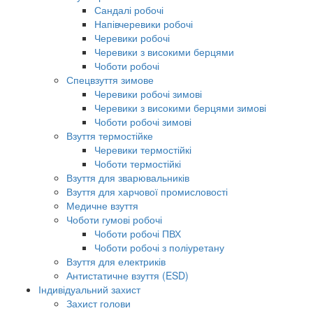
Сандалі робочі
Напівчеревики робочі
Черевики робочі
Черевики з високими берцями
Чоботи робочі
Спецвзуття зимове
Черевики робочі зимові
Черевики з високими берцями зимові
Чоботи робочі зимові
Взуття термостійке
Черевики термостійкі
Чоботи термостійкі
Взуття для зварювальників
Взуття для харчової промисловості
Медичне взуття
Чоботи гумові робочі
Чоботи робочі ПВХ
Чоботи робочі з поліуретану
Взуття для електриків
Антистатичне взуття (ESD)
Індивідуальний захист
Захист голови