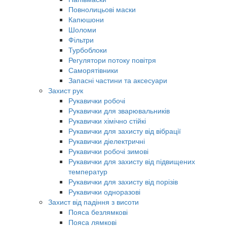
Повнолицьові маски
Капюшони
Шоломи
Фільтри
Турбоблоки
Регулятори потоку повітря
Саморятівники
Запасні частини та аксесуари
Захист рук
Рукавички робочі
Рукавички для зварювальників
Рукавички хімічно стійкі
Рукавички для захисту від вібрації
Рукавички діелектричні
Рукавички робочі зимові
Рукавички для захисту від підвищених
температур
Рукавички для захисту від порізів
Рукавички одноразові
Захист від падіння з висоти
Пояса безлямкові
Пояса лямкові