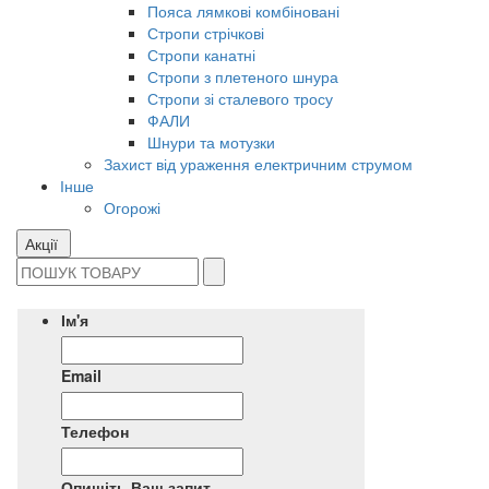
Пояса лямкові комбіновані
Стропи стрічкові
Стропи канатні
Стропи з плетеного шнура
Стропи зі сталевого тросу
ФАЛИ
Шнури та мотузки
Захист від ураження електричним струмом
Інше
Огорожі
Акції
Ім'я
Email
Телефон
Опишіть Ваш запит