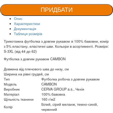
ПРИДБАТИ
Опис
Характеристики
Документація
Таблиця розмірів
Трикотажна футболка з довгим рукавом зі 100% бавовни, комір
з 5% еластану, еластичні шви. Кольори в асортименті. Розміри:
S-3XL (від 44 до 62)
Футболка з довгим рукавом CAMBON
Довжина від плечового шва до низу, см
Ширина на рівні грудей, см
Тип
Футболка робоча з довгим рукавом
Модель
CAMBON
Виробник
CERVA GROUP a.s., Чехія
Матеріал
100% бавовна
Щільність тканини
160 г/м2
Білий, сірий меланж, темно-синій,
Колір
червоний