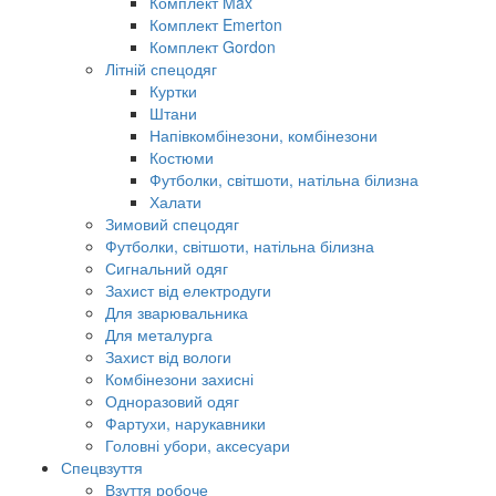
Комплект Max
Комплект Emerton
Комплект Gordon
Літній спецодяг
Куртки
Штани
Напівкомбінезони, комбінезони
Костюми
Футболки, світшоти, натільна білизна
Халати
Зимовий спецодяг
Футболки, світшоти, натільна білизна
Сигнальний одяг
Захист від електродуги
Для зварювальника
Для металурга
Захист від вологи
Комбінезони захисні
Одноразовий одяг
Фартухи, нарукавники
Головні убори, аксесуари
Спецвзуття
Взуття робоче