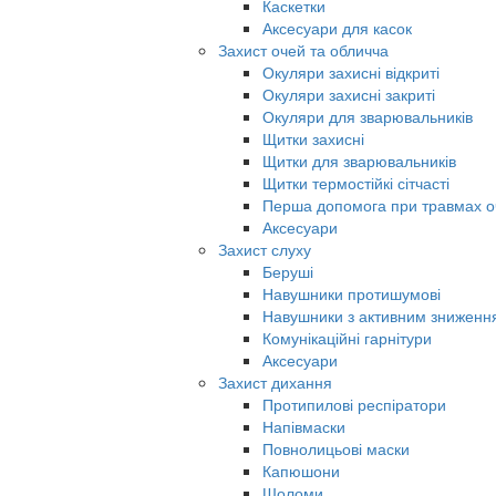
Каскетки
Аксесуари для касок
Захист очей та обличча
Окуляри захисні відкриті
Окуляри захисні закриті
Окуляри для зварювальників
Щитки захисні
Щитки для зварювальників
Щитки термостійкі сітчасті
Перша допомога при травмах о
Аксесуари
Захист слуху
Беруші
Навушники протишумові
Навушники з активним знижен
Комунікаційні гарнітури
Аксесуари
Захист дихання
Протипилові респіратори
Напівмаски
Повнолицьові маски
Капюшони
Шоломи