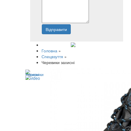
Відправити
Напишіть нам
Головна
»
Спецвзуття
»
Черевики захисні