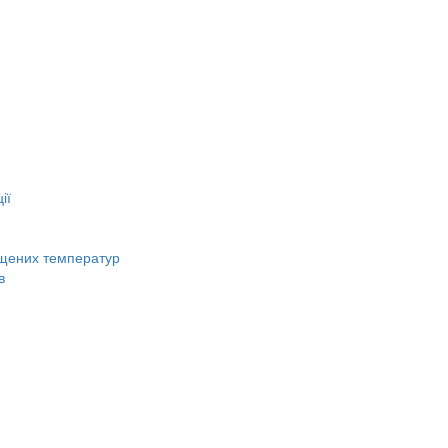
ії
вищених температур
в