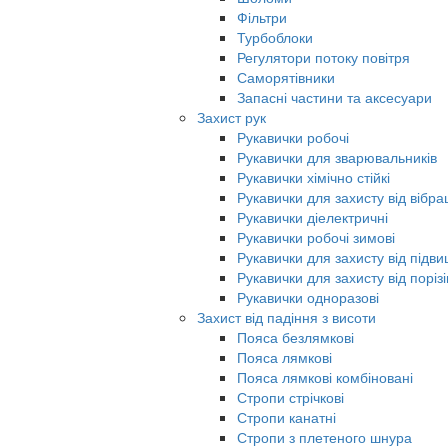
Фільтри
Турбоблоки
Регулятори потоку повітря
Саморятівники
Запасні частини та аксесуари
Захист рук
Рукавички робочі
Рукавички для зварювальників
Рукавички хімічно стійкі
Рукавички для захисту від вібрац
Рукавички діелектричні
Рукавички робочі зимові
Рукавички для захисту від під
Рукавички для захисту від порізі
Рукавички одноразові
Захист від падіння з висоти
Пояса безлямкові
Пояса лямкові
Пояса лямкові комбіновані
Стропи стрічкові
Стропи канатні
Стропи з плетеного шнура