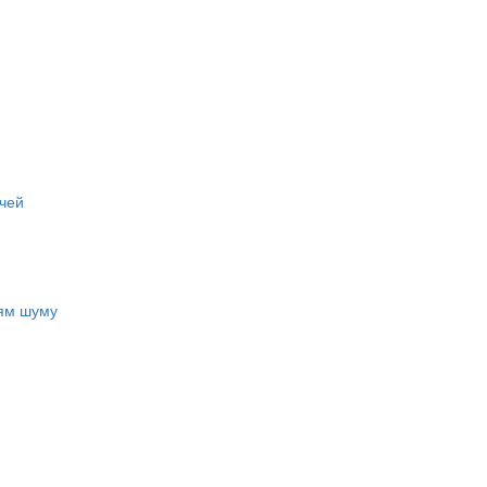
чей
ням шуму