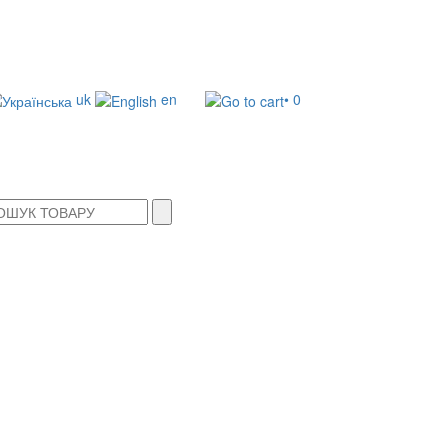
uk
en
• 0