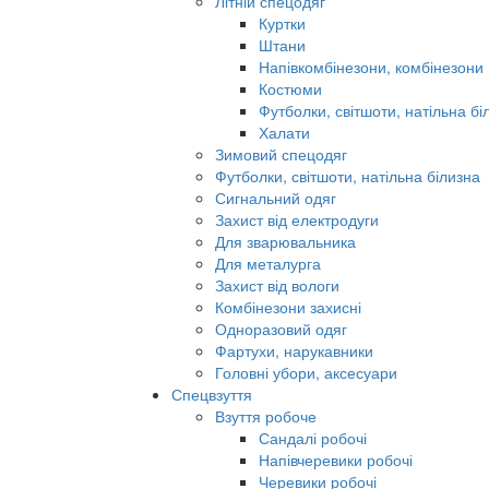
Літній спецодяг
Куртки
Штани
Напівкомбінезони, комбінезони
Костюми
Футболки, світшоти, натільна бі
Халати
Зимовий спецодяг
Футболки, світшоти, натільна білизна
Сигнальний одяг
Захист від електродуги
Для зварювальника
Для металурга
Захист від вологи
Комбінезони захисні
Одноразовий одяг
Фартухи, нарукавники
Головні убори, аксесуари
Спецвзуття
Взуття робоче
Сандалі робочі
Напівчеревики робочі
Черевики робочі